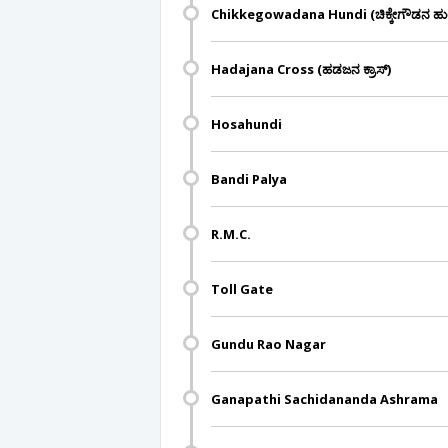
Chikkegowadana Hundi (ಚಿಕ್ಕೇಗೌಡನ ಹು
Hadajana Cross (ಹಡಜನ ಕ್ರಾಸ್)
Hosahundi
Bandi Palya
R.M.C.
Toll Gate
Gundu Rao Nagar
Ganapathi Sachidananda Ashrama