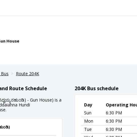
 Gun House
 Bus
Route 204K
 and Route Schedule
204K Bus schedule
ದ್ದಯ್ಯನಹುಂಡಿ) - Gun House) is a
iddaiahna Hundi
Day
Operating Ho
use.
Sun
6:30 PM
Mon
6:30 PM
ಹುಂಡಿ)
Tue
6:30 PM