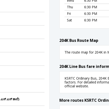
Wed
6:30 PM
Thu
6:30 PM
Fri
6:30 PM
Sat
6:30 PM
204K Bus Route Map
The route map for 204K in M
204K Line Bus fare infor
KSRTC Ordinary Bus, 204K B
factors. For detailed informa
official website.
ಎಸ್.ಎಸ್ ಶಾಲೆ)
More routes KSRTC Ordin